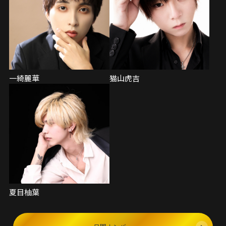
一綺麗華
猫山虎吉
夏目柚葉