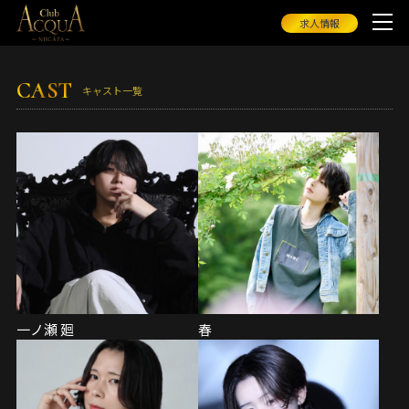
求人情報
CAST
キャスト一覧
一ノ瀬 廻
春