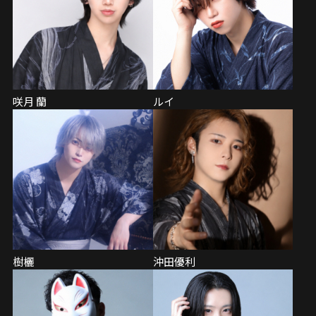
咲月 蘭
ルイ
樹欐
沖田優利