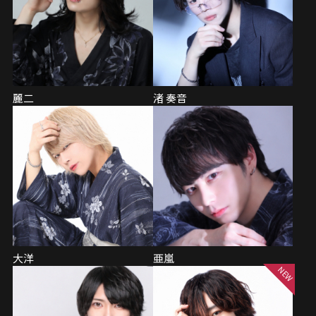
麗二
渚 奏音
大洋
亜嵐