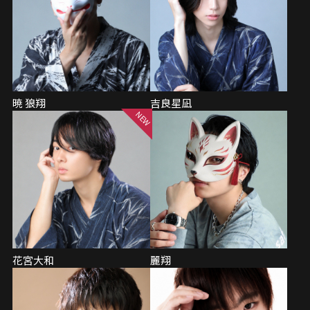
暁 狼翔
吉良星凪
花宮大和
麗翔