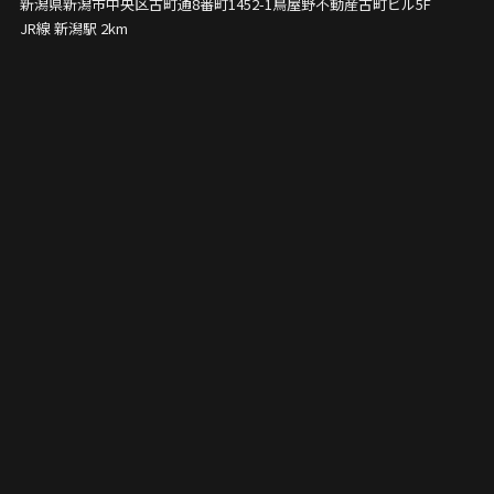
新潟県新潟市中央区古町通8番町1452-1
鳥屋野不動産古町ビル5F
JR線 新潟駅 2km